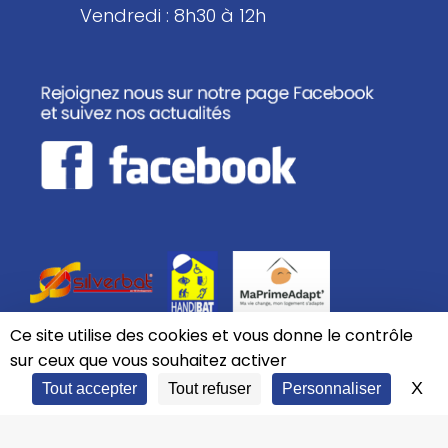
Vendredi : 8h30 à 12h
Ce site utilise des cookies et vous donne le contrôle
sur ceux que vous souhaitez activer
Rappelez
X
Ma
Tout accepter
Tout refuser
Personnaliser
moi
Développé avec ♥ par
Ma Petite Com'
© 2026 Tous droits